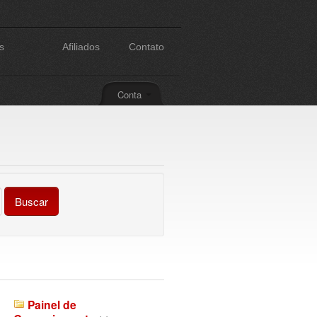
s
Afiliados
Contato
Conta
Painel de