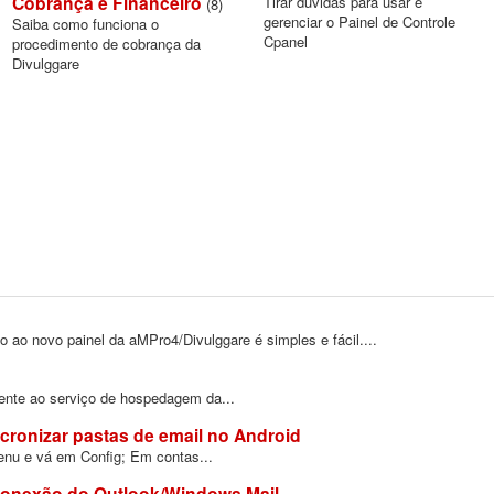
Cobrança e Financeiro
Tirar dúvidas para usar e
(8)
gerenciar o Painel de Controle
Saiba como funciona o
Cpanel
procedimento de cobrança da
Divulggare
ao novo painel da aMPro4/Divulggare é simples e fácil....
ente ao serviço de hospedagem da...
cronizar pastas de email no Android
enu e vá em Config; Em contas...
onexão do Outlook/Windows Mail