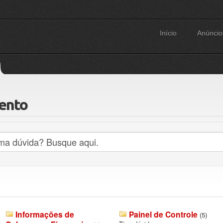
Início
Anúncio
ento
Informações de
Painel de Controle
(5)