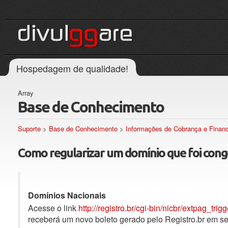
Hospedagem de qualidade!
Array
Base de Conhecimento
Suporte
>
Base de Conhecimento
>
Informações de Cobrança e Financ
Como regularizar um domínio que foi cong
Domínios Nacionais
Acesse o link
http://registro.br/cgi-bin/nicbr/extpag_trigg
receberá um novo boleto gerado pelo Registro.br em s