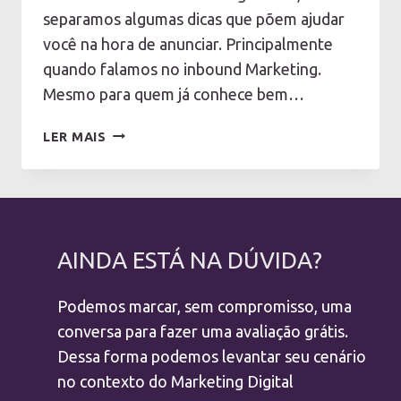
separamos algumas dicas que põem ajudar
você na hora de anunciar. Principalmente
quando falamos no inbound Marketing.
Mesmo para quem já conhece bem…
CONHECER
LER MAIS
A
PERSONA
E
ANUNCIAR
NO
AINDA ESTÁ NA DÚVIDA?
FACEBOOK
Podemos marcar, sem compromisso, uma
conversa para fazer uma avaliação grátis.
Dessa forma podemos levantar seu cenário
no contexto do Marketing Digital