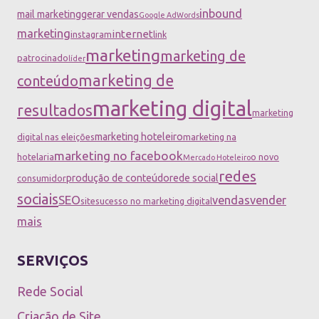
inbound
mail marketing
gerar vendas
Google AdWords
marketing
internet
instagram
link
marketing
marketing de
patrocinado
líder
marketing de
conteúdo
marketing digital
resultados
marketing
marketing hoteleiro
digital nas eleições
marketing na
marketing no facebook
hotelaria
o novo
Mercado Hoteleiro
redes
produção de conteúdo
rede social
consumidor
sociais
SEO
vendas
vender
site
sucesso no marketing digital
mais
SERVIÇOS
Rede Social
Criação de Site