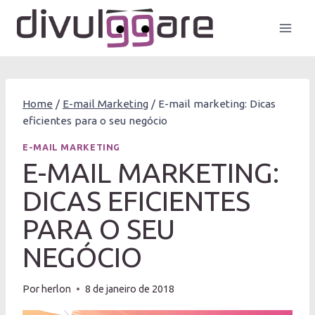
Pular
para
o
Conteúdo
Home
/
E-mail Marketing
/
E-mail marketing: Dicas
eficientes para o seu negócio
E-MAIL MARKETING
E-MAIL MARKETING:
DICAS EFICIENTES
PARA O SEU
NEGÓCIO
Por
herlon
8 de janeiro de 2018