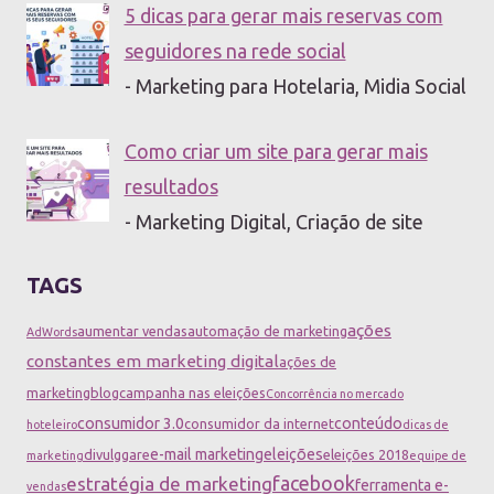
5 dicas para gerar mais reservas com
seguidores na rede social
- Marketing para Hotelaria, Midia Social
Como criar um site para gerar mais
resultados
- Marketing Digital, Criação de site
TAGS
ações
aumentar vendas
automação de marketing
AdWords
constantes em marketing digital
ações de
marketing
blog
campanha nas eleições
Concorrência no mercado
consumidor 3.0
conteúdo
consumidor da internet
hoteleiro
dicas de
e-mail marketing
eleições
divulggare
eleições 2018
marketing
equipe de
facebook
estratégia de marketing
ferramenta e-
vendas