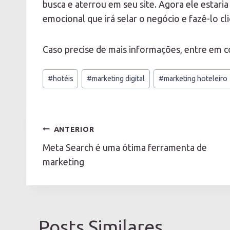
busca e aterrou em seu site. Agora ele estar
emocional que irá selar o negócio e fazê-lo cl
Caso precise de mais informações, entre em 
Tags
#
hotéis
#
marketing digital
#
marketing hoteleiro
do
Post:
Navegação
ANTERIOR
de
Meta Search é uma ótima ferramenta de
Post
marketing
Posts Similares