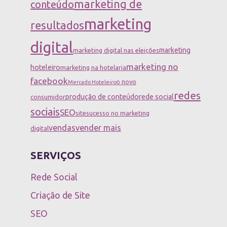
marketing de
conteúdo
marketing
resultados
digital
marketing
marketing digital nas eleições
marketing no
hoteleiro
marketing na hotelaria
facebook
o novo
Mercado Hoteleiro
redes
produção de conteúdo
rede social
consumidor
sociais
SEO
site
sucesso no marketing
vendas
vender mais
digital
SERVIÇOS
Rede Social
Criação de Site
SEO