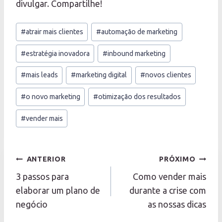
divulgar. Compartilhe!
Tags
#
atrair mais clientes
#
automação de marketing
do
Post:
#
estratégia inovadora
#
inbound marketing
#
mais leads
#
marketing digital
#
novos clientes
#
o novo marketing
#
otimização dos resultados
#
vender mais
Navegação
ANTERIOR
PRÓXIMO
de
3 passos para
Como vender mais
Post
elaborar um plano de
durante a crise com
negócio
as nossas dicas