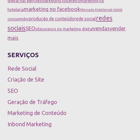
marketing hoteleiro
digital nas eleições
marketing na
marketing no facebook
hotelaria
o novo
Mercado Hoteleiro
redes
produção de conteúdo
rede social
consumidor
sociais
SEO
vendas
vender
site
sucesso no marketing digital
mais
SERVIÇOS
Rede Social
Criação de Site
SEO
Geração de Tráfego
Marketing de Conteúdo
Inbond Marketing