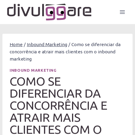
Pular
para
o
Conteúdo
Home
/
Inbound Marketing
/
Como se diferenciar da
concorrência e atrair mais clientes com o inbound
marketing
INBOUND MARKETING
COMO SE
DIFERENCIAR DA
CONCORRÊNCIA E
ATRAIR MAIS
CLIENTES COM O