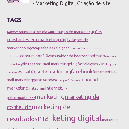
- Marketing Digital, Criação de site
TAGS
ações
aumentar vendas
automação de marketing
AdWords
constantes em marketing digital
ações de
marketing
blog
campanha nas eleições
Concorrência no mercado
consumidor 3.0
conteúdo
consumidor da internet
hoteleiro
dicas de
e-mail marketing
eleições
divulggare
eleições 2018
marketing
equipe de
facebook
estratégia de marketing
ferramenta e-
vendas
inbound
mail marketing
gerar vendas
Google AdWords
marketing
internet
instagram
link
marketing
marketing de
patrocinado
líder
marketing de
conteúdo
marketing digital
resultados
marketing