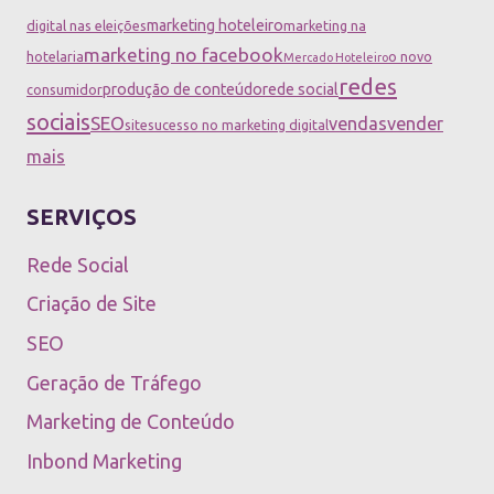
marketing hoteleiro
digital nas eleições
marketing na
marketing no facebook
hotelaria
o novo
Mercado Hoteleiro
redes
produção de conteúdo
rede social
consumidor
sociais
SEO
vendas
vender
site
sucesso no marketing digital
mais
SERVIÇOS
Rede Social
Criação de Site
SEO
Geração de Tráfego
Marketing de Conteúdo
Inbond Marketing