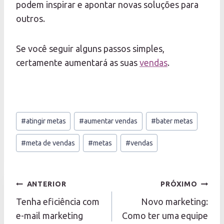
podem inspirar e apontar novas soluções para
outros.
Se você seguir alguns passos simples,
certamente aumentará as suas
vendas
.
Tags
#
atingir metas
#
aumentar vendas
#
bater metas
do
Post:
#
meta de vendas
#
metas
#
vendas
Navegação
ANTERIOR
PRÓXIMO
de
Tenha eficiência com
Novo marketing:
Post
e-mail marketing
Como ter uma equipe