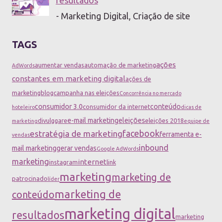
- Marketing Digital, Criação de site
TAGS
ações
aumentar vendas
automação de marketing
AdWords
constantes em marketing digital
ações de
marketing
blog
campanha nas eleições
Concorrência no mercado
consumidor 3.0
conteúdo
consumidor da internet
hoteleiro
dicas de
e-mail marketing
eleições
divulggare
eleições 2018
marketing
equipe de
facebook
estratégia de marketing
ferramenta e-
vendas
inbound
mail marketing
gerar vendas
Google AdWords
marketing
internet
instagram
link
marketing
marketing de
patrocinado
líder
marketing de
conteúdo
marketing digital
resultados
marketing