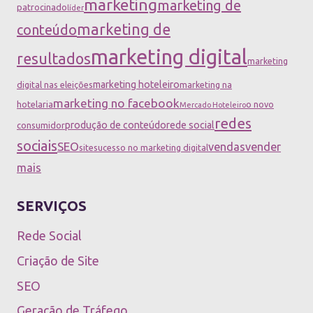
marketing
marketing de
patrocinado
líder
marketing de
conteúdo
marketing digital
resultados
marketing
marketing hoteleiro
digital nas eleições
marketing na
marketing no facebook
hotelaria
o novo
Mercado Hoteleiro
redes
produção de conteúdo
rede social
consumidor
sociais
SEO
vendas
vender
site
sucesso no marketing digital
mais
SERVIÇOS
Rede Social
Criação de Site
SEO
Geração de Tráfego