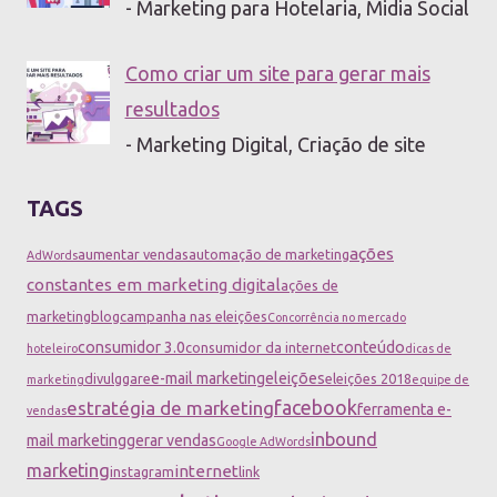
- Marketing para Hotelaria, Midia Social
Como criar um site para gerar mais
resultados
- Marketing Digital, Criação de site
TAGS
ações
aumentar vendas
automação de marketing
AdWords
constantes em marketing digital
ações de
marketing
blog
campanha nas eleições
Concorrência no mercado
consumidor 3.0
conteúdo
consumidor da internet
hoteleiro
dicas de
e-mail marketing
eleições
divulggare
eleições 2018
marketing
equipe de
facebook
estratégia de marketing
ferramenta e-
vendas
inbound
mail marketing
gerar vendas
Google AdWords
marketing
internet
instagram
link