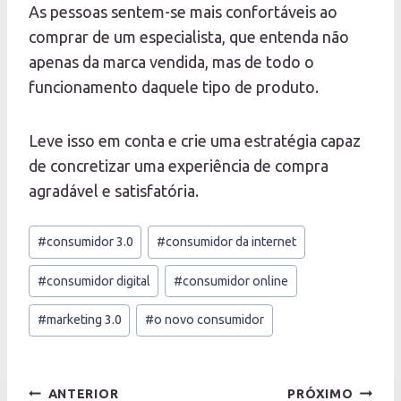
As pessoas sentem-se mais confortáveis ao
comprar de um especialista, que entenda não
apenas da marca vendida, mas de todo o
funcionamento daquele tipo de produto.
Leve isso em conta e crie uma estratégia capaz
de concretizar uma experiência de compra
agradável e satisfatória.
Tags
#
consumidor 3.0
#
consumidor da internet
do
Post:
#
consumidor digital
#
consumidor online
#
marketing 3.0
#
o novo consumidor
Navegação
ANTERIOR
PRÓXIMO