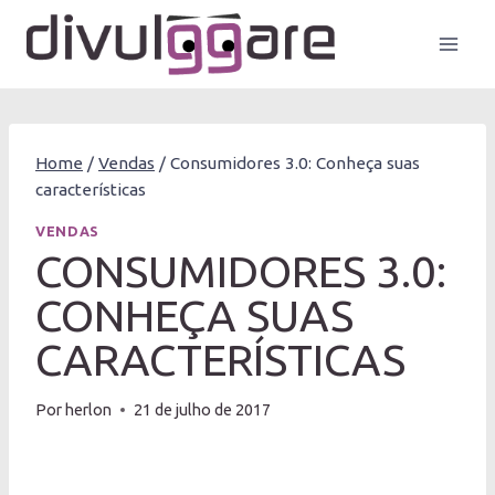
Pular
para
o
Conteúdo
Home
/
Vendas
/
Consumidores 3.0: Conheça suas
características
VENDAS
CONSUMIDORES 3.0:
CONHEÇA SUAS
CARACTERÍSTICAS
Por
herlon
21 de julho de 2017