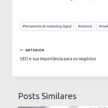
Tags
#
ferramenta de marketing digital
#
internet
#
mark
do
Post:
Navegação
ANTERIOR
de
SEO e sua importância para os negócios
Post
Posts Similares