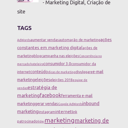
- Marketing Digital, Criação de
site
TAGS
ações
aumentar vendas
automação de marketing
AdWords
constantes em marketing digital
ações de
marketing
blog
campanha nas eleições
Concorrência no
consumidor 3.0
consumidor da
mercado hoteleiro
conteúdo
e-mail
internet
divulggare
dicas de marketing
marketing
eleições
eleições 2018
equipe de
estratégia de
vendas
facebook
marketing
ferramenta e-mail
inbound
marketing
gerar vendas
Google AdWords
marketing
internet
instagram
link
marketing
marketing de
patrocinado
líder