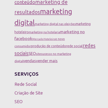
marketing de
conteúdo
marketing
resultados
digital
marketing
marketing digital nas eleições
marketing no
hoteleiro
marketing na hotelaria
facebook
o novo
Mercado Hoteleiro
redes
produção de conteúdo
rede social
consumidor
sociais
SEO
site
sucesso no marketing
vendas
vender mais
digital
SERVIÇOS
Rede Social
Criação de Site
SEO