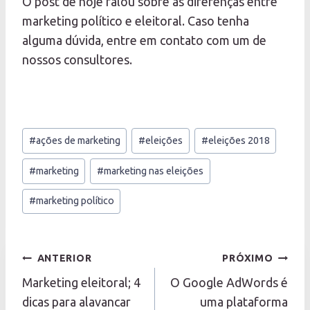
O post de hoje falou sobre as diferenças entre
marketing político e eleitoral. Caso tenha
alguma dúvida, entre em contato com um de
nossos consultores.
Tags
#
ações de marketing
#
eleições
#
eleições 2018
do
Post:
#
marketing
#
marketing nas eleições
#
marketing político
Navegação
ANTERIOR
PRÓXIMO
de
Marketing eleitoral; 4
O Google AdWords é
Post
dicas para alavancar
uma plataforma