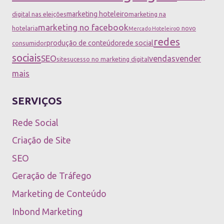
marketing hoteleiro
digital nas eleições
marketing na
marketing no facebook
hotelaria
o novo
Mercado Hoteleiro
redes
produção de conteúdo
rede social
consumidor
sociais
SEO
vendas
vender
site
sucesso no marketing digital
mais
SERVIÇOS
Rede Social
Criação de Site
SEO
Geração de Tráfego
Marketing de Conteúdo
Inbond Marketing