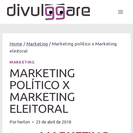
Pular
para
o
Conteúdo
Home
/
Marketing
/
Marketing político x Marketing
eleitoral
MARKETING
MARKETING
POLÍTICO X
MARKETING
ELEITORAL
Por
herlon
23 de abril de 2018