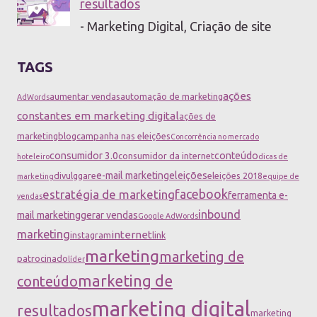
resultados
- Marketing Digital, Criação de site
TAGS
ações
aumentar vendas
automação de marketing
AdWords
constantes em marketing digital
ações de
marketing
blog
campanha nas eleições
Concorrência no mercado
consumidor 3.0
conteúdo
consumidor da internet
hoteleiro
dicas de
e-mail marketing
eleições
divulggare
eleições 2018
marketing
equipe de
facebook
estratégia de marketing
ferramenta e-
vendas
inbound
mail marketing
gerar vendas
Google AdWords
marketing
internet
instagram
link
marketing
marketing de
patrocinado
líder
marketing de
conteúdo
marketing digital
resultados
marketing