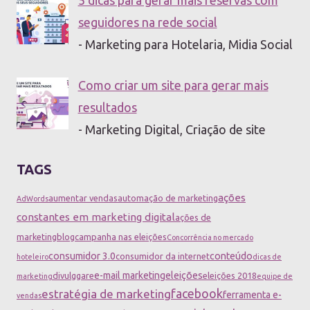
seguidores na rede social
- Marketing para Hotelaria, Midia Social
Como criar um site para gerar mais
resultados
- Marketing Digital, Criação de site
TAGS
ações
aumentar vendas
automação de marketing
AdWords
constantes em marketing digital
ações de
marketing
blog
campanha nas eleições
Concorrência no mercado
consumidor 3.0
conteúdo
consumidor da internet
hoteleiro
dicas de
e-mail marketing
eleições
divulggare
eleições 2018
marketing
equipe de
facebook
estratégia de marketing
ferramenta e-
vendas