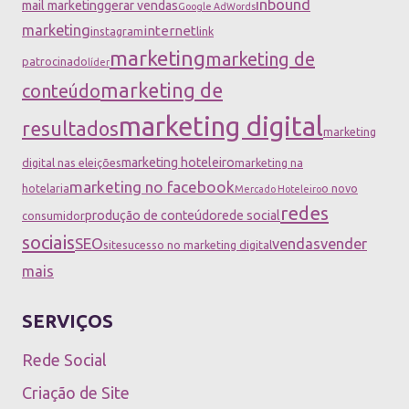
inbound
mail marketing
gerar vendas
Google AdWords
marketing
internet
instagram
link
marketing
marketing de
patrocinado
líder
marketing de
conteúdo
marketing digital
resultados
marketing
marketing hoteleiro
digital nas eleições
marketing na
marketing no facebook
hotelaria
o novo
Mercado Hoteleiro
redes
produção de conteúdo
rede social
consumidor
sociais
SEO
vendas
vender
site
sucesso no marketing digital
mais
SERVIÇOS
Rede Social
Criação de Site