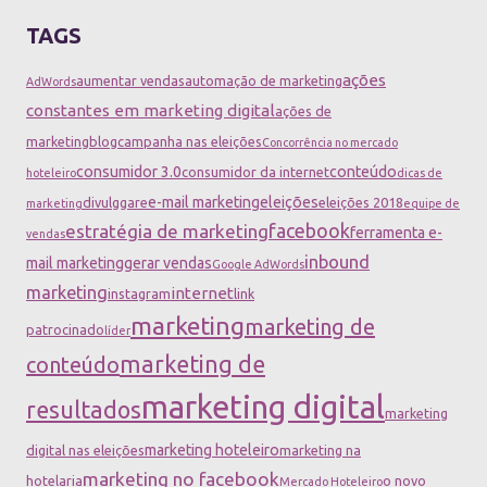
TAGS
ações
aumentar vendas
automação de marketing
AdWords
constantes em marketing digital
ações de
marketing
blog
campanha nas eleições
Concorrência no mercado
consumidor 3.0
conteúdo
consumidor da internet
hoteleiro
dicas de
e-mail marketing
eleições
divulggare
eleições 2018
marketing
equipe de
facebook
estratégia de marketing
ferramenta e-
vendas
inbound
mail marketing
gerar vendas
Google AdWords
marketing
internet
instagram
link
marketing
marketing de
patrocinado
líder
marketing de
conteúdo
marketing digital
resultados
marketing
marketing hoteleiro
digital nas eleições
marketing na
marketing no facebook
hotelaria
o novo
Mercado Hoteleiro