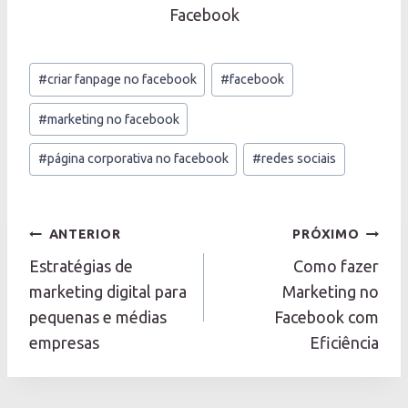
Facebook
Tags
#
criar fanpage no facebook
#
facebook
do
Post:
#
marketing no facebook
#
página corporativa no facebook
#
redes sociais
Navegação
ANTERIOR
PRÓXIMO
de
Estratégias de
Como fazer
Post
marketing digital para
Marketing no
pequenas e médias
Facebook com
empresas
Eficiência