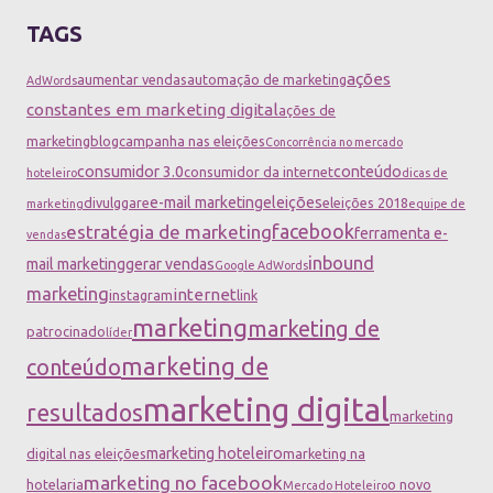
TAGS
ações
aumentar vendas
automação de marketing
AdWords
constantes em marketing digital
ações de
marketing
blog
campanha nas eleições
Concorrência no mercado
consumidor 3.0
conteúdo
consumidor da internet
hoteleiro
dicas de
e-mail marketing
eleições
divulggare
eleições 2018
marketing
equipe de
facebook
estratégia de marketing
ferramenta e-
vendas
inbound
mail marketing
gerar vendas
Google AdWords
marketing
internet
instagram
link
marketing
marketing de
patrocinado
líder
marketing de
conteúdo
marketing digital
resultados
marketing
marketing hoteleiro
digital nas eleições
marketing na
marketing no facebook
hotelaria
o novo
Mercado Hoteleiro