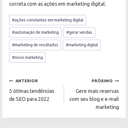
correta com as ações em marketing digital.
Tags
#
ações constantes em marketing digital
do
Post:
#
automação de marketing
#
gerar vendas
#
marketing de resultados
#
marketing digital
#
novo marketing
Navegação
ANTERIOR
PRÓXIMO
de
5 ótimas tendências
Gere mais reservas
Post
de SEO para 2022
com seu blog e e-mail
marketing